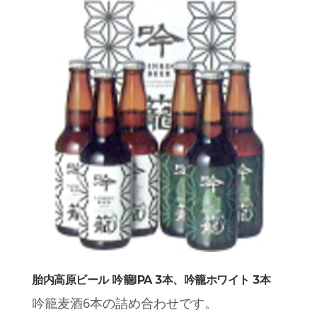
胎内高原ビール 吟籠IPA 3本、吟籠ホワイト 3本
吟籠麦酒6本の詰め合わせです。