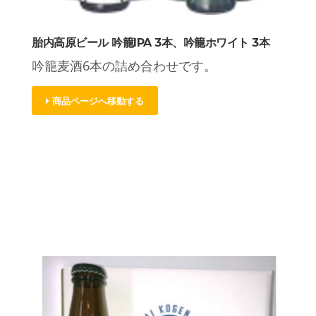
胎内高原ビール 吟籠IPA 3本、吟籠ホワイト 3本
吟籠麦酒6本の詰め合わせです。
商品ページへ移動する