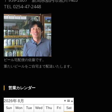
TEL 0254-47-2448
ビール宅配便の佐藤です。
重たいビールをご自宅まで配送いたします。
営業カレンダー
2026年 8月
▼
〓
▲
Sun
Mon
Tue
Wed
Thu
Fri
Sat