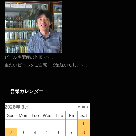
ビール宅配便の佐藤です。
重たいビールをご自宅まで配送いたします。
営業カレンダー
2026年 8月
▼
〓
▲
Sun
Mon
Tue
Wed
Thu
Fri
Sat
1
2
3
4
5
6
7
8