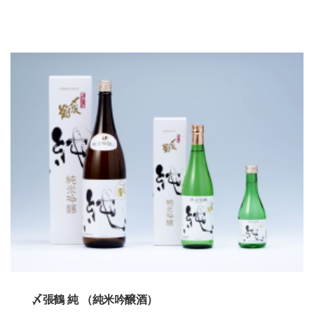
〆張鶴 純 （純米吟醸酒）