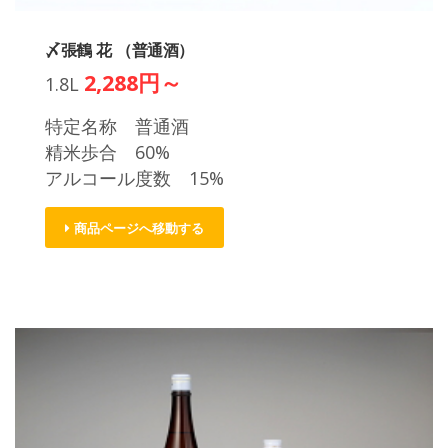
〆張鶴 花 （普通酒）
2,288円～
1.8L
特定名称 普通酒
精米歩合 60%
アルコール度数 15%
商品ページへ移動する