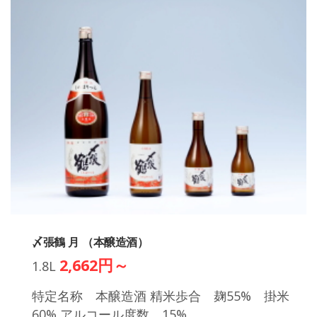
〆張鶴 月 （本醸造酒）
2,662円～
1.8L
特定名称 本醸造酒 精米歩合 麹55% 掛米
60% アルコール度数 15%