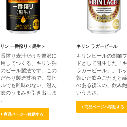
リン 一番搾り＜黒生＞
キリン ラガービール
一番搾り麦汁だけを贅沢に
キリンビールの創業
使用してつくる、キリン独
ドとして誕生した「
自のビール製法です。この
ラガービール」。ホ
こだわり製造技術で、黒ビ
効いた飲みごたえと
ールでも雑味のない、澄ん
のある後味の、飲み
だ麦のうまみを引き出しま
いうまさ。
す。
商品ページへ移動する
商品ページへ移動する