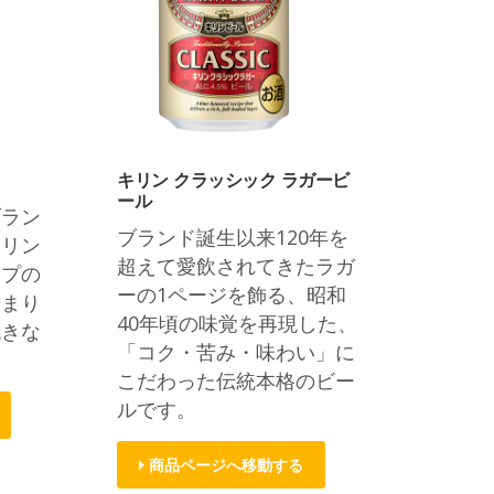
キリン クラッシック ラガービ
ール
ブラン
ブランド誕生以来120年を
キリン
超えて愛飲されてきたラガ
ップの
ーの1ページを飾る、昭和
締まり
40年頃の味覚を再現した、
飽きな
「コク・苦み・味わい」に
こだわった伝統本格のビー
ルです。
商品ページへ移動する