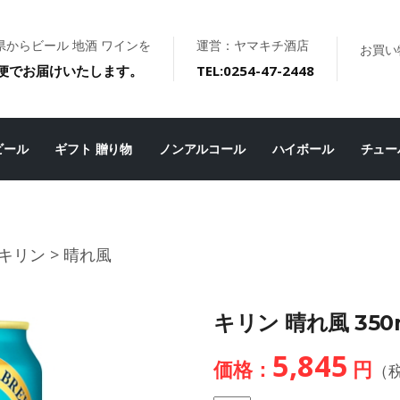
県からビール 地酒 ワインを
運営：ヤマキチ酒店
お買い
便でお届けいたします。
TEL:0254-47-2448
ビール
ギフト 贈り物
ノンアルコール
ハイボール
チュー
キリン
> 晴れ風
キリン 晴れ風 350m
5,845
価格：
円
（