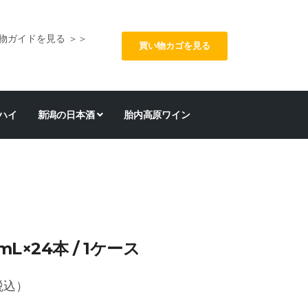
物ガイドを見る ＞＞
買い物カゴを見る
ハイ
新潟の日本酒
胎内高原ワイン
L×24本 / 1ケース
税込）