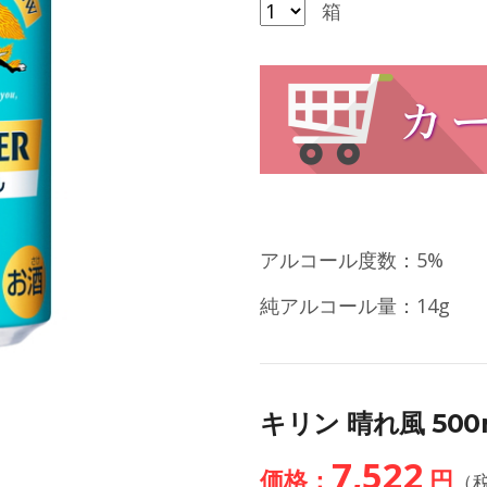
箱
アルコール度数：5%
純アルコール量：14g
キリン 晴れ風 500m
7,522
価格：
円
（