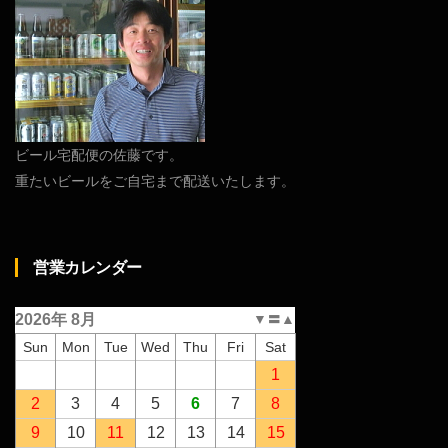
ビール宅配便の佐藤です。
重たいビールをご自宅まで配送いたします。
営業カレンダー
2026年 8月
▼
〓
▲
Sun
Mon
Tue
Wed
Thu
Fri
Sat
1
2
3
4
5
6
7
8
9
10
11
12
13
14
15