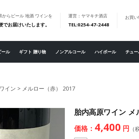
県からビール 地酒 ワインを
運営：ヤマキチ酒店
お買い
便でお届けいたします。
TEL:0254-47-2448
ビール
ギフト 贈り物
ノンアルコール
ハイボール
チュー
ワイン
> メルロー（赤） 2017
胎内高原ワイン メル
4,400
価格：
円
（税