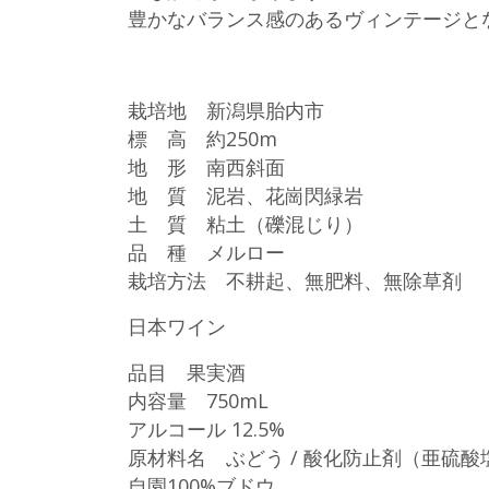
豊かなバランス感のあるヴィンテージと
栽培地 新潟県胎内市
標 高 約250m
地 形 南西斜面
地 質 泥岩、花崗閃緑岩
土 質 粘土（礫混じり）
品 種 メルロー
栽培方法 不耕起、無肥料、無除草剤
日本ワイン
品目 果実酒
内容量 750mL
アルコール 12.5%
原材料名 ぶどう / 酸化防止剤（亜硫酸
自園100%ブドウ