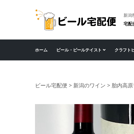
新潟
宅配
ホーム
ビール・ビールテイスト
クラフト
ビール宅配便
>
新潟のワイン
>
胎内高原